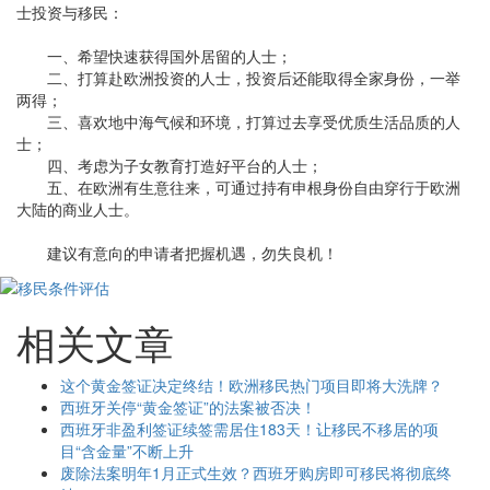
士投资与移民：
一、希望快速获得国外居留的人士；
二、打算赴欧洲投资的人士，投资后还能取得全家身份，一举
两得；
三、喜欢地中海气候和环境，打算过去享受优质生活品质的人
士；
四、考虑为子女教育打造好平台的人士；
五、在欧洲有生意往来，可通过持有申根身份自由穿行于欧洲
大陆的商业人士。
建议有意向的申请者把握机遇，勿失良机！
相关文章
这个黄金签证决定终结！欧洲移民热门项目即将大洗牌？
西班牙关停“黄金签证”的法案被否决！
西班牙非盈利签证续签需居住183天！让移民不移居的项
目“含金量”不断上升
废除法案明年1月正式生效？西班牙购房即可移民将彻底终