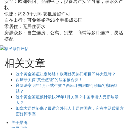
安全：欧洲强国、金融中心，投资房产安全可靠，享永久产
权
快捷：约2-3个月即获批居留许可
自在出行：可免签畅游26个申根成员国
零居住：无居住要求
房源众多：自主选房，公寓、别墅、商铺等多种选择，灵活
搭配
相关文章
这个黄金签证决定终结！欧洲移民热门项目即将大洗牌？
西班牙关停“黄金签证”的法案被否决！
废除法案明年1月正式生效？西班牙购房即可移民将彻底终
结？
这个黄金签证预计最快25年1月关停？中国申请人受影响最
大？
加拿大居然垫底？最适合外籍人士居住国家，它在生活质量方
面好评率高
关于景鸿