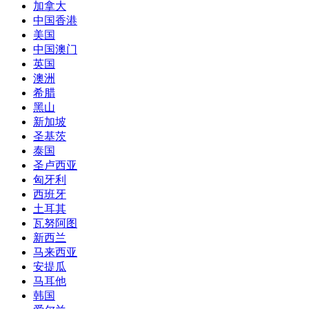
加拿大
中国香港
美国
中国澳门
英国
澳洲
希腊
黑山
新加坡
圣基茨
泰国
圣卢西亚
匈牙利
西班牙
土耳其
瓦努阿图
新西兰
马来西亚
安提瓜
马耳他
韩国