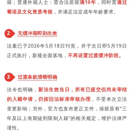
籍；普通外籍人士：需合法居留
满10年
，同时需
通过
葡语及文化资质考核
，并满足
法定成年年龄
要求。
2
无缓冲期即刻生效
法案已于2026年5月18日刊宪，并于次日即5月19日
正式执行，新规全面落地，
不再设置过渡缓冲阶段。
3
过渡条款清晰明确
法令也明确，
新法生效当日，所有已提交但尚未审结
的入籍申请，仍按旧法标准审核办理
，不受本次立法
变更影响；另外，官方也发布更正文件，保留原有“三
年及以上有期徒刑限制入籍”的相关规定，维护法律严
谨性。