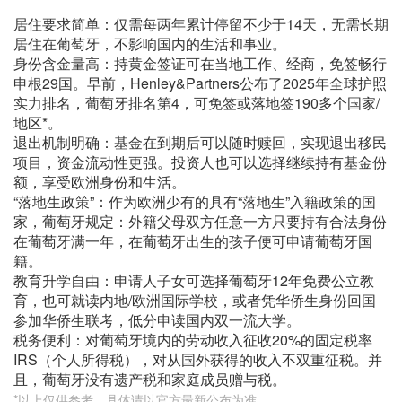
居住要求简单：仅需每两年累计停留不少于14天，无需长期
居住在葡萄牙，不影响国内的生活和事业。
身份含金量高：持黄金签证可在当地工作、经商，免签畅行
申根29国。早前，Henley&Partners公布了2025年全球护照
实力排名，葡萄牙排名第4，可免签或落地签190多个国家/
地区*。
退出机制明确：基金在到期后可以随时赎回，实现退出移民
项目，资金流动性更强。投资人也可以选择继续持有基金份
额，享受欧洲身份和生活。
“落地生政策”：作为欧洲少有的具有“落地生”入籍政策的国
家，葡萄牙规定：外籍父母双方任意一方只要持有合法身份
在葡萄牙满一年，在葡萄牙出生的孩子便可申请葡萄牙国
籍。
教育升学自由：申请人子女可选择葡萄牙12年免费公立教
育，也可就读内地/欧洲国际学校，或者凭华侨生身份回国
参加华侨生联考，低分申读国内双一流大学。
税务便利：对葡萄牙境内的劳动收入征收20%的固定税率
IRS（个人所得税），对从国外获得的收入不双重征税。并
且，葡萄牙没有遗产税和家庭成员赠与税。
*以上仅供参考，具体请以官方最新公布为准