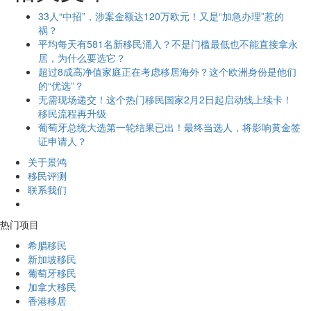
33人“中招”，涉案金额达120万欧元！又是“加急办理”惹的
祸？
平均每天有581名新移民涌入？不是门槛最低也不能直接拿永
居，为什么要选它？
超过8成高净值家庭正在考虑移居海外？这个欧洲身份是他们
的“优选”？
无需现场递交！这个热门移民国家2月2日起启动线上续卡！
移民流程再升级
葡萄牙总统大选第一轮结果已出！最终当选人，将影响黄金签
证申请人？
关于景鸿
移民评测
联系我们
热门项目
希腊移民
新加坡移民
葡萄牙移民
加拿大移民
香港移居