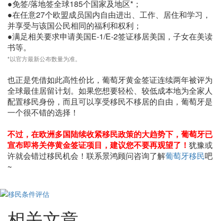
●免签/落地签全球185个国家及地区*；
●在任意27个欧盟成员国内自由进出、工作、居住和学习，
并享受与该国公民相同的福利和权利；
●满足相关要求申请美国E-1/E-2签证移居美国，子女在美读
书等。
*以官方最新公布数量为准。
也正是凭借如此高性价比，葡萄牙黄金签证连续两年被评为
全球最佳居留计划。如果您想要轻松、较低成本地为全家人
配置移民身份，而且可以享受移民不移居的自由，葡萄牙是
一个很不错的选择！
不过，在欧洲多国陆续收紧移民政策的大趋势下，葡萄牙已
宣布即将关停黄金签证项目，建议您不要再观望了！
犹豫或
许就会错过移民机会！联系景鸿顾问咨询了解
葡萄牙移民
吧
~
相关文章