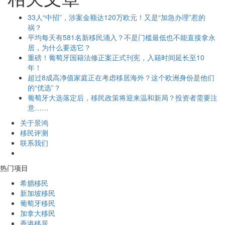
33人“中招”，涉案金额达120万欧元！又是“加急办理”惹的
祸？
平均每天有581名新移民涌入？不是门槛最低也不能直接拿永
居，为什么要选它？
重磅！葡萄牙国籍法修正案正式刊宪，入籍时间延长至10
年！
超过8成高净值家庭正在考虑移居海外？这个欧洲身份是他们
的“优选”？
葡萄牙大选落定后，移民政策将迎来温和新局？投资者需要注
意……
关于景鸿
移民评测
联系我们
热门项目
希腊移民
新加坡移民
葡萄牙移民
加拿大移民
香港移居