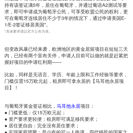
持有该签证满5年，居住在葡萄牙，并通过葡语A2测试等要
求，即可申请成为葡萄牙公民，可享受欧盟公民的权利，更
可在葡萄牙连续居住不少于3年的情况下，通过申请美国E-
1/E-2签证移居美国*。
*具体要求请以官方公布为准。
但变政风暴已经来袭，欧洲地区的黄金居留项目在短短三天
内，已经有两个宣布关停，申请人目前可以做的就是赶紧把
握好项目的申请红利期——
比如，同样是无语言、学历、年龄上限和工作经验等要求，
门槛仅需15万欧元起，租房即可拿永居的【马耳他永居项
目】！
与葡萄牙黄金签证相比，
马耳他永居
项目：
● 门槛更低：仅15万欧元起；
● 资产要求更轻便：租房即可满足移民要求；
● 居住更自由：完全没有居住要求；
● 实现家庭团聚：是少有的可一人申请、四代移民的国家之