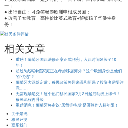
一；
● 出行自由：可免签畅游欧洲申根成员国；
● 改善子女教育：高性价比英式教育+解锁孩子华侨生身
份！
相关文章
重磅！葡萄牙国籍法修正案正式刊宪，入籍时间延长至10
年！
超过8成高净值家庭正在考虑移居海外？这个欧洲身份是他们
的“优选”？
葡萄牙大选落定后，移民政策将迎来温和新局？投资者需要注
意……
无需现场递交！这个热门移民国家2月2日起启动线上续卡！
移民流程再升级
重磅消息！葡萄牙将审议“居留等待期”是否算作入籍年限！
关于景鸿
移民评测
联系我们