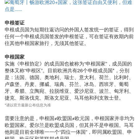
申根签证
申根成员国为短期往返访问的外国人签发统一的签证，得到
任何一个申根成员国签发的申根签证，可在签证有效期内前
往其他申根国家旅行，无须其他签证。
申根国家
实施《申根协定》的成员国也被称为“申根国家”，成员国的
整体又称“申根区”。目前欧洲共有26个申根成员国*，分别
是：法国、德国、奥地利、瑞士、意大利、荷兰、比利时、
卢森堡、丹麦、挪威、瑞典、芬兰、冰岛、西班牙、葡萄
牙、希腊、立陶宛、拉脱维亚、爱沙尼亚、波兰、匈牙利、
捷克、斯洛伐克、斯洛文尼亚、马耳他和列支敦士登。
*请以官方最新公布信息为准
需要注意的是，申根国≠欧盟国≠欧元国，申根国家并非均为
欧盟国家。爱尔兰是欧盟成员国，但其并不是申根国。马耳
他则是目前全球唯一一个“四位一体国”，即同属欧盟国、申
根国、欧元区和英联邦成员国。