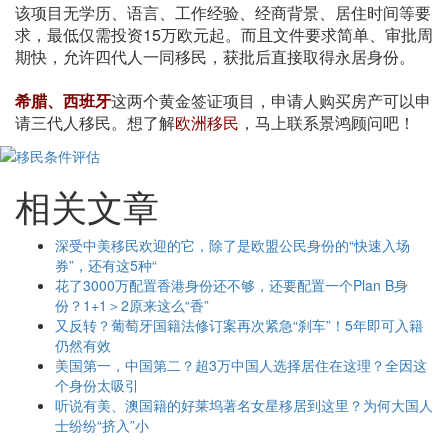
该项目无学历、语言、工作经验、经商背景、居住时间等要
求，最低仅需投资15万欧元起。而且文件要求简单、审批周
期快，允许四代人一同移民，获批后直接取得永居身份。
希腊、西班牙
这两个黄金签证项目，申请人购买房产可以申
请三代人移民。想了解
欧洲移民
，马上联系景鸿顾问吧！
相关文章
深受中美移民欢迎的它，除了是欧盟公民身份的“快速入场
券”，还有这5种“
花了3000万配置香港身份还不够，还要配置一个Plan B身
份？1+1＞2原来这么“香”
又反转？葡萄牙国籍法修订案再次紧急“刹车”！5年即可入籍
仍然有效
美国第一，中国第二？超3万中国人选择居住在这理？全因这
个身份太吸引
听说有美、澳国籍的好莱坞著名女星移居到这里？为何大国人
士纷纷“挤入”小