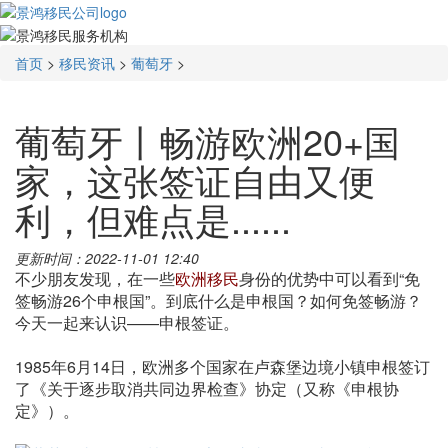
首页
>
移民资讯
>
葡萄牙
>
葡萄牙丨畅游欧洲20+国
家，这张签证自由又便
利，但难点是......
更新时间：2022-11-01 12:40
不少朋友发现，在一些
欧洲移民
身份的优势中可以看到“免
签畅游26个申根国”。到底什么是申根国？如何免签畅游？
今天一起来认识——申根签证。
1985年6月14日，欧洲多个国家在卢森堡边境小镇申根签订
了《关于逐步取消共同边界检查》协定（又称《申根协
定》）。