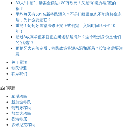
33人“中招”，涉案金额达120万欧元！又是“加急办理”惹的
祸？
平均每天有581名新移民涌入？不是门槛最低也不能直接拿永
居，为什么要选它？
重磅！葡萄牙国籍法修正案正式刊宪，入籍时间延长至10
年！
超过8成高净值家庭正在考虑移居海外？这个欧洲身份是他们
的“优选”？
葡萄牙大选落定后，移民政策将迎来温和新局？投资者需要注
意……
关于景鸿
移民评测
联系我们
热门项目
希腊移民
新加坡移民
葡萄牙移民
加拿大移民
香港移居
多米尼克移民