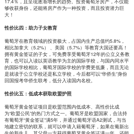
17.4％，且呈现逐渐增长的趋势。投资葡萄牙房产，不仅能
够收获身份，还能将房产作为一种投资，而且投资潜力巨
大！
性价比四：助力子女教育
葡萄牙在教育领域的投资极大，占国内生产总值约5.8%，
相比加拿大（5.2%） 、美国（5.7%）等教育大国还要高！
拥有黄金签证的子女，可免费享受葡萄牙12年的公立义务教
育，也可以入读以英语教学为主的国际学校，与国内同水平
的国际学校相比，葡萄牙国际学校的学费更低廉，而且无论
是就读于公立学校还是私立学校，今后都可以“华侨生”身份
回国报考华侨生联考，低分入读国内名校。
性价比五：低成本获取欧盟护照
葡萄牙黄金签证项目是欧盟范围内低成本、高性价比成
为“欧盟公民”的热门方式之一。葡萄牙是欧盟国家，合法持
有葡萄牙“黄金签证”满5年，并通过葡萄牙语A2测试，与当
地建立密切的联系，就可以申请入籍葡萄牙，如果在葡新出
生的新生儿，其父母一方获得葡萄牙黄金签证满一年，还能