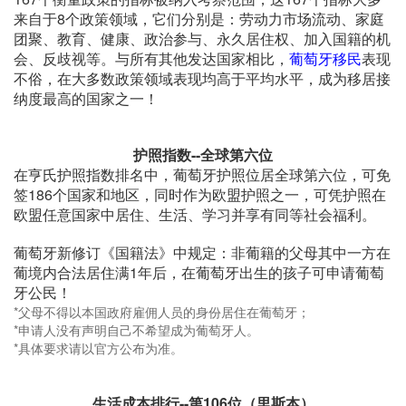
来自于8个政策领域，它们分别是：劳动力市场流动、家庭
团聚、教育、健康、政治参与、永久居住权、加入国籍的机
会、反歧视等。与所有其他发达国家相比，
葡萄牙移民
表现
不俗，在大多数政策领域表现均高于平均水平，成为移居接
纳度最高的国家之一！
护照指数--全球第六位
在亨氏护照指数排名中，葡萄牙护照位居全球第六位，可免
签186个国家和地区，同时作为欧盟护照之一，可凭护照在
欧盟任意国家中居住、生活、学习并享有同等社会福利。
葡萄牙新修订《国籍法》中规定：非葡籍的父母其中一方在
葡境内合法居住满1年后，在葡萄牙出生的孩子可申请葡萄
牙公民！
*父母不得以本国政府雇佣人员的身份居住在葡萄牙；
*申请人没有声明自己不希望成为葡萄牙人。
*具体要求请以官方公布为准。
生活成本排行--第106位（里斯本）