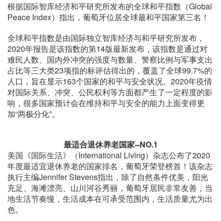
根据国际智库经济和平研究所发布的全球和平指数（Global
Peace Index）指出，葡萄牙位居全球最和平国家第三名！
全球和平指数是由国际独立智库经济与和平研究所发布，
2020年报告是该指数的第14版最新发布，该指数是通过对
难民人数、国内外冲突的强度与数量、警察比例与军事支出
占比等三大类23项指的标评估得出的，覆盖了全球99.7%的
人口，旨在显示163个国家的和平与安全状况。2020年疫情
对国际关系、冲突、公民权利等方面都产生了一定程度的影
响，很多国家预计会在维持和平与安全的能力上面变得更
加“两极分化”。
最适合退休养老国家--NO.1
美国《国际生活》（International Living）杂志公布了2020
年度最适宜退休养老的国家排名，葡萄牙荣登榜首！该杂志
执行主编Jennifer Stevens指出，除了自然条件优美，阳光
充足、海滩漂亮、山川河谷秀丽，葡萄牙居民非常友善，当
地生活节奏慢，生活成本在可承受范围内，生活质量尤为出
色。