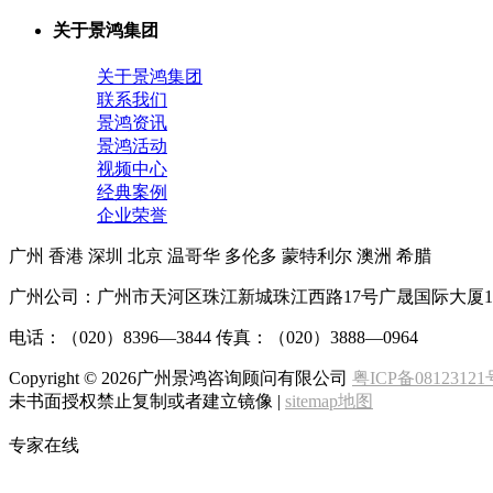
关于景鸿集团
关于景鸿集团
联系我们
景鸿资讯
景鸿活动
视频中心
经典案例
企业荣誉
广州
香港
深圳
北京
温哥华
多伦多
蒙特利尔
澳洲
希腊
广州公司：广州市天河区珠江新城珠江西路17号广晟国际大厦1
电话：（020）8396—3844 传真：（020）3888—0964
Copyright ©
2026广州景鸿咨询顾问有限公司
粤ICP备08123121
未书面授权禁止复制或者建立镜像 |
sitemap地图
专家在线