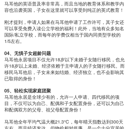
马耳他的英语普及率非常高，而且当地的教育体系和教学内
容也沿袭英国，子女在这里就可以享受到纯正的英式教育！
刚才提到，申请人如果在马耳他申请了工作许可，其子女还
可以享受免费入读公立学校的福利！此外，当地有众多知名
国际/私立学校，而每年的学费仅相当于国内同类型学校的
1/5左右。
04、
无惧子女超龄问题
马耳他永居项目不仅允许18岁以下未婚子女随行移民，也允
许18岁以上未婚、经济依赖于主申请人的子女随行移民。而
移民马耳他后，子女未来如结婚、经济独立，也不会影响其
已取得的身份！
05、
轻松实现家庭团聚
马耳他永居是全球少有的，允许一人申请、四代移民的项
目，不仅可以为自己、配偶和子女配置身份，还可以为自己
和配偶双方的父母、祖父母配置身份！
马耳他全年平均气温大概21.3℃，每年晴天指数达到300天
左右，而且经济发达，但物价相对低廉，是一个十分宜居的