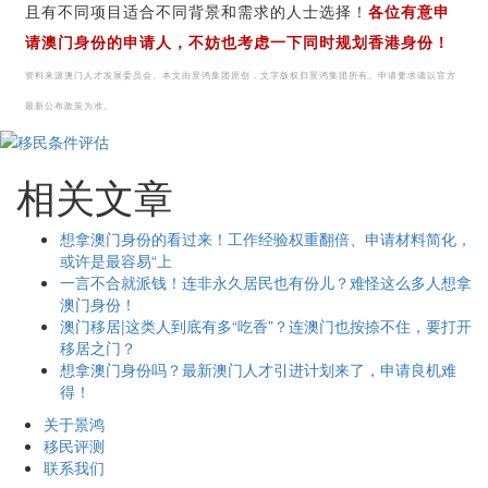
且有不同项目适合不同背景和需求的人士选择！
各位有意申
请澳门身份的申请人，不妨也考虑一下同时规划香港身份！
资料来源澳门人才发展委员会。本文由景鸿集团原创，文字版权归景鸿集团所有。申请要求请以官方
最新公布政策为准。
相关文章
想拿澳门身份的看过来！工作经验权重翻倍、申请材料简化，
或许是最容易“上
一言不合就派钱！连非永久居民也有份儿？难怪这么多人想拿
澳门身份！
澳门移居|这类人到底有多“吃香”？连澳门也按捺不住，要打开
移居之门？
想拿澳门身份吗？最新澳门人才引进计划来了，申请良机难
得！
关于景鸿
移民评测
联系我们