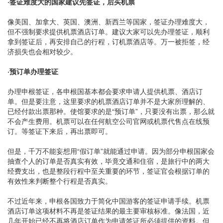
·
签证难度大的国家建议先签证，后买机票
像美国、加拿大、英国、澳洲、新西兰等国家，签证办理难度大，
但不强制要求提供机票酒店订单。建议大家可以先办理签证，顺利
拿到签证后，再安排自己的行程，订机票酒店等。万一被拒签，经
济损失也会相对较少。
·
预订单办理签证
办理申根签证，各申根国基本都会要求申请人提供机票、酒店订
单。但是要注意，这里要求的机票酒店订单并不是大家所理解的、
已经付款出票那种。使馆要求的是“预订单”，只要没有出票，那么就
不会产生费用。机票可以在任何航空公司官网或机票代售点在线预
订。等签证下来后，再出票即可。
但是，千万不能妄想用“假订单”就能通过申请。因为部分申根国家会
抽查个人的订单是否真实有效，毕竟交通和住宿，是旅行中的两大
经费支出，也是整段行程中至关重要的环节，签证官会根据订单的
有效性来判断整个行程是否真实。
不过近年来，申根各国致力于简化中国游客的签证申请手续。机票
酒店订单这项材料不再是签证结果的最主要审核标准。像法国，近
几年开始已经不再将酒店订单作为申请签证所必须提供的资料。但