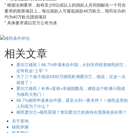
* 根据法例要求，如有至少5位或以上的捐款人共同捐献在一个符合
要求的慈善项目上，每位捐款人可最低捐款40万欧元，我司在办的
均为40万欧元团捐项目
* 具体要求请以官方公布为准
相关文章
爱尔兰移民丨96.7%申请来自中国，火到关停投资移民的它，
还有机会“上车”？
为了三个孩子他花¥300万移民欧洲爱尔兰，他说：仅这一点
就值了！
爱尔兰移民丨长寿+富裕+幸福指数高，难怪这个欧洲小国成
为移民大热门！
96.7%移民申请来自中国，甚至火到一夜关停？！移民这里的
人到底为了什么？
移民爱尔兰=移民英国？拿到爱尔兰的身份在英国有多好用？
关于景鸿
移民评测
联系我们