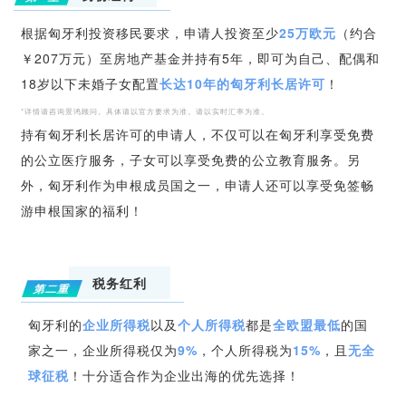
根据匈牙利投资移民要求，申请人投资至少
25万欧元
（约合
￥207万元）
至房地产基金并持有5年，即可为自己、配偶和
18岁以下未婚子女配置
长达10年的匈牙利长居许可
！
*详情请咨询景鸿顾问。具体请以官方要求为准。请以实时汇率为准。
持有匈牙利长居许可的申请人，不仅可以在匈牙利享受免费
的公立医疗服务，子女可以享受免费的公立教育服务。另
外，匈牙利作为申根成员国之一，申请人还可以享受免签畅
游申根国家的福利！
税务红利
第二重
匈牙利的
企业所得税
以及
个人所得税
都是
全欧盟最低
的国
家之一，企业所得税仅为
9%
，个人所得税为
15%
，且
无全
球征税
！十分适合作为企业出海的优先选择！