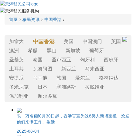
首页
>
移民资讯
>
中国香港
>
中国香港
加拿大
美国
中国澳门
英国
澳洲
希腊
黑山
新加坡
葡萄牙
圣基茨
泰国
圣卢西亚
匈牙利
西班牙
土耳其
瓦努阿图
新西兰
马来西亚
安提瓜
马耳他
韩国
爱尔兰
格林纳达
多米尼克
日本
塞浦路斯
拉脱维亚
保加利亚
摩尔多瓦
限一万名额!6月30日起，香港官宣为这8类人新增渠道，欢迎
他们来港工作、生活
2025-06-04