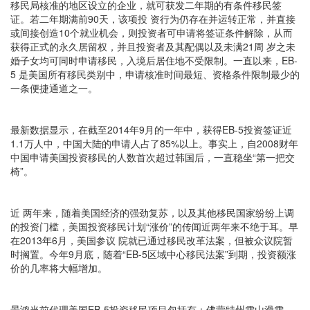
移民局核准的地区设立的企业，就可获发二年期的有条件移民签
证。若二年期满前90天，该项投 资行为仍存在并运转正常，并直接
或间接创造10个就业机会，则投资者可申请将签证条件解除，从而
获得正式的永久居留权，并且投资者及其配偶以及未满21周 岁之未
婚子女均可同时申请移民，入境后居住地不受限制。一直以来，EB-
5 是美国所有移民类别中，申请核准时间最短、资格条件限制最少的
一条便捷通道之一。
最新数据显示，在截至2014年9月的一年中，获得EB-5投资签证近
1.1万人中，中国大陆的申请人占了85%以上。事实上，自2008财年
中国申请美国投资移民的人数首次超过韩国后，一直稳坐“第一把交
椅”。
近 两年来，随着美国经济的强劲复苏，以及其他移民国家纷纷上调
的投资门槛，美国投资移民计划“涨价”的传闻近两年来不绝于耳。早
在2013年6月，美国参议 院就已通过移民改革法案，但被众议院暂
时搁置。今年9月底，随着“EB-5区域中心移民法案”到期，投资额涨
价的几率将大幅增加。
景鸿当前代理美国EB-5投资移民项目包括有：佛蒙特州雪山滑雪