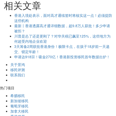
相关文章
香港入境处表示，面对高才通续签时将核实这一点！必须提防
这些机构
最新丨香港透露高才通详细数据，超9.8万人获批！多少申请
被拒？
川普是怂了还是更刚了？对华关税已飙至125%，这些地方为
何超受内地企业欢迎
3天筹备2周获批香港身份！极限卡点，在孩子18岁前一天递
交、锁定年龄！
申请达918宗！吸金270亿！香港新投资移民首年数据出炉！
关于景鸿
移民评测
联系我们
热门项目
希腊移民
新加坡移民
葡萄牙移民
加拿大移民