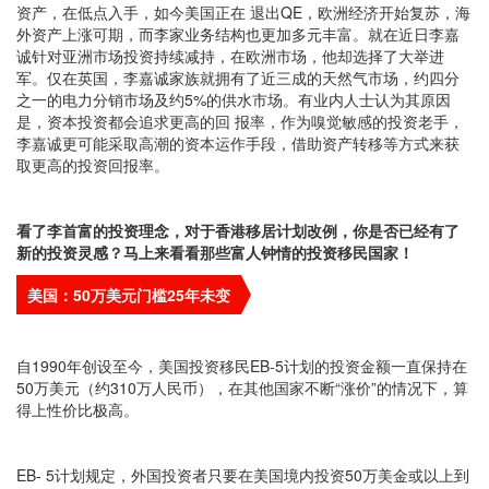
资产，在低点入手，如今美国正在 退出QE，欧洲经济开始复苏，海
外资产上涨可期，而李家业务结构也更加多元丰富。就在近日李嘉
诚针对亚洲市场投资持续减持，在欧洲市场，他却选择了大举进
军。仅在英国，李嘉诚家族就拥有了近三成的天然气市场，约四分
之一的电力分销市场及约5%的供水市场。有业内人士认为其原因
是，资本投资都会追求更高的回 报率，作为嗅觉敏感的投资老手，
李嘉诚更可能采取高潮的资本运作手段，借助资产转移等方式来获
取更高的投资回报率。
看了李首富的投资理念，对于香港移居计划改例，你是否已经有了
新的投资灵感？马上来看看那些富人钟情的投资移民国家！
美国：50万美元门槛25年未变
自1990年创设至今，美国投资移民EB-5计划的投资金额一直保持在
50万美元（约310万人民币），在其他国家不断“涨价”的情况下，算
得上性价比极高。
EB- 5计划规定，外国投资者只要在美国境内投资50万美金或以上到