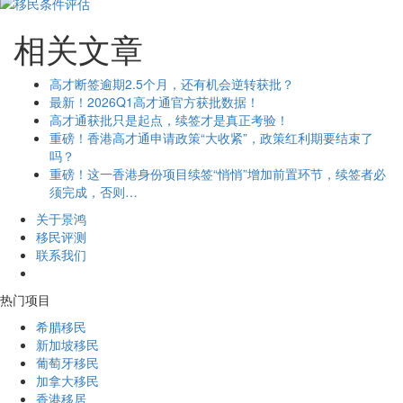
相关文章
高才断签逾期2.5个月，还有机会逆转获批？
最新！2026Q1高才通官方获批数据！
高才通获批只是起点，续签才是真正考验！
重磅！香港高才通申请政策“大收紧”，政策红利期要结束了
吗？
重磅！这一香港身份项目续签“悄悄”增加前置环节，续签者必
须完成，否则…
关于景鸿
移民评测
联系我们
热门项目
希腊移民
新加坡移民
葡萄牙移民
加拿大移民
香港移居