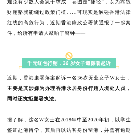
难免有少数人会急于求成，妄图走“捷径”，以为靠钱
财贿赂就能绕过政策门槛……可现实是触碰香港法律
红线的高危行为，近期
香港廉政公署
就通报了一起案
件，给所有申请人敲响了警钟——
千元红包行贿，36 岁女子遭廉署起诉
近期，香港廉署落案起诉一名
36岁无业女子
W女士，
主要是其涉嫌为办理香港永居身份行贿入境处人员，
同时还抗拒廉署执法。
据了解，这名W女士在2018年中至2020年初，以学生
签证赴港留学，其后再以访客身份留港，并曾有逾期