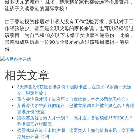
最多状元的城市！因此，越来越多家长都会选择移居香港，
让孩子入读香港的国际学校！
由于香港投资移居对申请人没有工作经验要求，所以对于工
作经验较少、甚至是全职父母的家长来说，也可以轻松通过
该项目，为自己和18岁以下未婚子女收获香港身份！此前，
景鸿就成功协助一位90后全职妈妈通过该项目取得香港身
份。
相关文章
3天筹备2周获批香港身份！极限卡点，在孩子18岁前一天递
交、锁定年龄！
重点关注高才通！港府严查自雇续签，空壳公司绝无机会！
某香港优才中介疑似跑路，已被立案调查并被官媒点名！办理
香港身份“便宜”
梁振英质疑香港人才计划？「高才通」首轮续签只有300人？
香港高官这样回应！
蜜雪冰城在港上市掀热潮！这两类人士如何借着东风，拿下香
港身份狂赚“红利