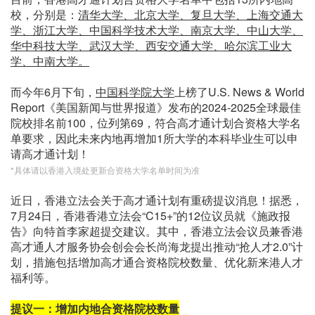
校，分别是：
清华大学、北京大学、复旦大学、上海交通大
学、浙江大学、中国科学技术大学、南京大学、中山大学、
华中科技大学、武汉大学、西安交通大学、哈尔滨工业大
学、中南大学。
而今年6月下旬，
中国科学院大学
上榜了U.S. News & World
Report《美国新闻与世界报道》发布的2024-2025全球最佳
院校排名前100，位列第69，符合高才通计划合资格大学名
单要求，因此未来内地再增加1所大学的本科毕业生可以申
请高才通计划！
*具体请以香港入境处更新合资格大学名单时间为准
近日，香港立法会关于高才通计划有重磅提议消息！据悉，
7月24日，香港香港立法会“C15+”的12位议员就《施政报
告》向特首李家超提交建议。其中，香港立法会议员兼香港
高才通人才服务协会创会会长尚海龙提出推动“抢人才2.0”计
划，措施包括增加高才通合资格院校数量、优化新来港人才
福利等。
提议一：增加内地合资格院校数量