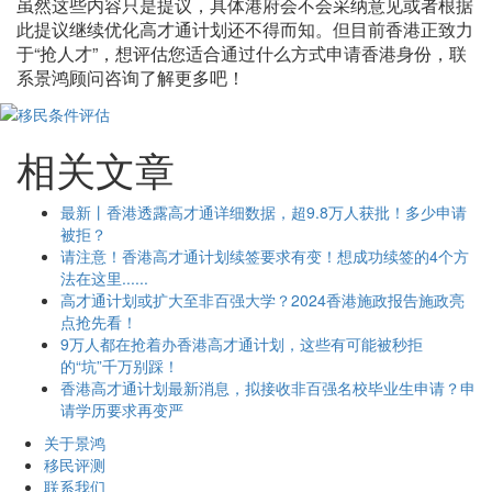
虽然这些内容只是提议，具体港府会不会采纳意见或者根据
此提议继续优化高才通计划还不得而知。但目前香港正致力
于“抢人才”，想评估您适合通过什么方式申请香港身份，联
系景鸿顾问咨询了解更多吧！
相关文章
最新丨香港透露高才通详细数据，超9.8万人获批！多少申请
被拒？
请注意！香港高才通计划续签要求有变！想成功续签的4个方
法在这里......
高才通计划或扩大至非百强大学？2024香港施政报告施政亮
点抢先看！
9万人都在抢着办香港高才通计划，这些有可能被秒拒
的“坑”千万别踩！
香港高才通计划最新消息，拟接收非百强名校毕业生申请？申
请学历要求再变严
关于景鸿
移民评测
联系我们