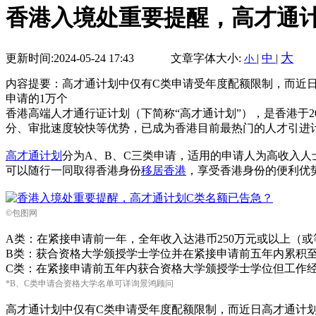
香港入境处重要提醒，高才通
大
更新时间:2024-05-24 17:43
文章字体大小:
|
中
|
小
内容提要：高才通计划中仅有C类申请受年度配额限制，而近
申请的1万个
香港高端人才通行证计划（下简称“高才通计划”），是香港于
分、审批速度较快等优势，已成为香港目前最热门的人才引进
高才通计划
分为A、B、C三类申请，适用的申请人为高收入人
可以随行一同取得香港身份
移居香港
，享受香港身份的便利优
©包图网
A类：在紧接申请前一年，全年收入达港币250万元或以上（
B类：获合资格大学颁授学士学位并在紧接申请前五年内累积
C类：在紧接申请前五年内获合资格大学颁授学士学位但工作经验
*B、C类申请合资格大学名单可详询景鸿顾问
高才通计划中仅有C类申请受年度配额限制，而近日高才通计