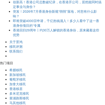
创新高！香港公司总数破纪录，在香港开公司，居然能同时搞
定事业与身份？
突发！2026年7月香港身份新规“悄悄”落地，对您有什么影
响？
即将突破4000宗申请，千亿热钱涌入！多少人看中了这一香
港身份项目的“专属
香港回归29周年丨约30万人解锁的香港身份，原来藏着这些
优势
关于景鸿
移民评测
联系我们
热门项目
希腊移民
新加坡移民
葡萄牙移民
加拿大移民
香港移居
多米尼克移民
塞浦路斯移民
马其他移民