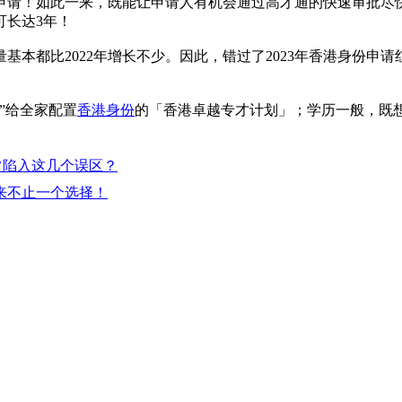
申请！如此一来，既能让申请人有机会通过高才通的快速审批尽
可长达3年！
本都比2022年增长不少。因此，错过了2023年香港身份申
”给全家配置
香港身份
的「香港卓越专才计划」；学历一般，既
常陷入这几个误区？
来不止一个选择！