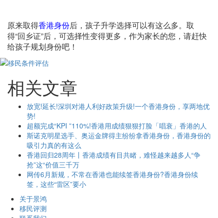
原来取得
香港身份
后，孩子升学选择可以有这么多。取
得“回乡证”后，可选择性变得更多，作为家长的您，请赶快
给孩子规划身份吧！
相关文章
放宽!延长!深圳对港人利好政策升级!一个香港身份，享两地优
势!
超额完成“KPI ”110%!香港用成绩狠狠打脸「唱衰」香港的人
斯诺克明星选手、奥运金牌得主纷纷拿香港身份，香港身份的
吸引力真的有这么
香港回归28周年丨香港成绩有目共睹，难怪越来越多人“争
抢”这“价值三千万
网传6月新规，不常在香港也能续签香港身份?香港身份续
签，这些“雷区”要小
关于景鸿
移民评测
联系我们