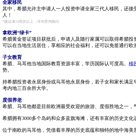
全家移民
其中，希腊允许主申请人一人投资申请全家三代人移民，还接
人！
*建议满14周岁以上，详询景鸿顾问
拿欧洲“绿卡”
希腊黄金签证项目获批后，申请人及随行家属可以取得希腊投
可以在当地生活居住，享相应的社会福利，还可以免签通行欧洲
子女教育
希腊、马耳他当地国际教育资源丰富，学历国际认可度高。
移
势。
持希腊投资者永居身份或马耳他永居身份，若子女和家长满足华
考内地三百余所大学。
度假养老
希腊、马耳他都是目前欧洲最受欢迎的旅游、度假胜地之一，
希腊拥有3000多个岛屿和众多蓝旗海滩，还有丰富的历史文
位于南欧的马耳他，凭借着丰厚的历史底蕴和独特的地中海美景