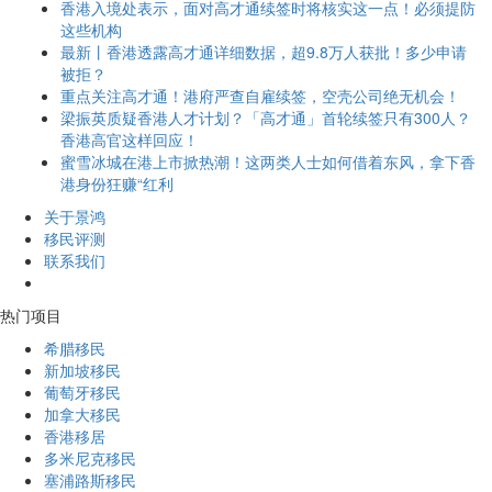
香港入境处表示，面对高才通续签时将核实这一点！必须提防
这些机构
最新丨香港透露高才通详细数据，超9.8万人获批！多少申请
被拒？
重点关注高才通！港府严查自雇续签，空壳公司绝无机会！
梁振英质疑香港人才计划？「高才通」首轮续签只有300人？
香港高官这样回应！
蜜雪冰城在港上市掀热潮！这两类人士如何借着东风，拿下香
港身份狂赚“红利
关于景鸿
移民评测
联系我们
热门项目
希腊移民
新加坡移民
葡萄牙移民
加拿大移民
香港移居
多米尼克移民
塞浦路斯移民