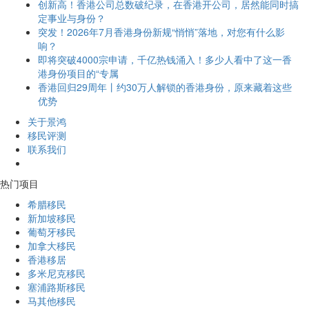
创新高！香港公司总数破纪录，在香港开公司，居然能同时搞
定事业与身份？
突发！2026年7月香港身份新规“悄悄”落地，对您有什么影
响？
即将突破4000宗申请，千亿热钱涌入！多少人看中了这一香
港身份项目的“专属
香港回归29周年丨约30万人解锁的香港身份，原来藏着这些
优势
关于景鸿
移民评测
联系我们
热门项目
希腊移民
新加坡移民
葡萄牙移民
加拿大移民
香港移居
多米尼克移民
塞浦路斯移民
马其他移民