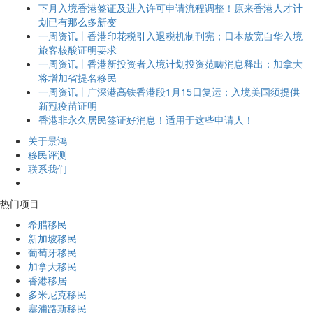
下月入境香港签证及进入许可申请流程调整！原来香港人才计
划已有那么多新变
一周资讯丨香港印花税引入退税机制刊宪；日本放宽自华入境
旅客核酸证明要求
一周资讯丨香港新投资者入境计划投资范畴消息释出；加拿大
将增加省提名移民
一周资讯丨广深港高铁香港段1月15日复运；入境美国须提供
新冠疫苗证明
香港非永久居民签证好消息！适用于这些申请人！
关于景鸿
移民评测
联系我们
热门项目
希腊移民
新加坡移民
葡萄牙移民
加拿大移民
香港移居
多米尼克移民
塞浦路斯移民