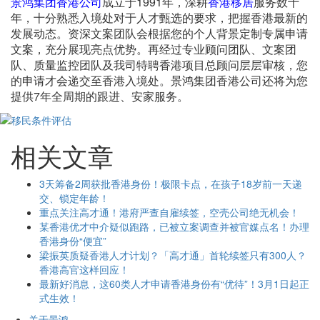
景鸿集团香港公司
成立于1991年，深耕
香港移居
服务数十
年，十分熟悉入境处对于人才甄选的要求，把握香港最新的
发展动态。资深文案团队会根据您的个人背景定制专属申请
文案，充分展现亮点优势。再经过专业顾问团队、文案团
队、质量监控团队及我司特聘香港项目总顾问层层审核，您
的申请才会递交至香港入境处。景鸿集团香港公司还将为您
提供7年全周期的跟进、安家服务。
相关文章
3天筹备2周获批香港身份！极限卡点，在孩子18岁前一天递
交、锁定年龄！
重点关注高才通！港府严查自雇续签，空壳公司绝无机会！
某香港优才中介疑似跑路，已被立案调查并被官媒点名！办理
香港身份“便宜”
梁振英质疑香港人才计划？「高才通」首轮续签只有300人？
香港高官这样回应！
最新好消息，这60类人才申请香港身份有“优待”！3月1日起正
式生效！
关于景鸿