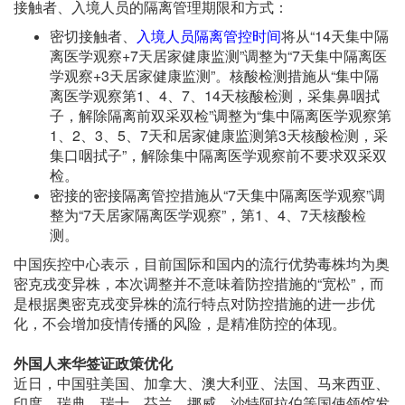
接触者、入境人员的隔离管理期限和方式：
密切接触者、
入境人员隔离管控时间
将从“14天集中隔
离医学观察+7天居家健康监测”调整为“7天集中隔离医
学观察+3天居家健康监测”。核酸检测措施从“集中隔
离医学观察第1、4、7、14天核酸检测，采集鼻咽拭
子，解除隔离前双采双检”调整为“集中隔离医学观察第
1、2、3、5、7天和居家健康监测第3天核酸检测，采
集口咽拭子”，解除集中隔离医学观察前不要求双采双
检。
密接的密接隔离管控措施从“7天集中隔离医学观察”调
整为“7天居家隔离医学观察”，第1、4、7天核酸检
测。
中国疾控中心表示，目前国际和国内的流行优势毒株均为奥
密克戎变异株，本次调整并不意味着防控措施的“宽松”，而
是根据奥密克戎变异株的流行特点对防控措施的进一步优
化，不会增加疫情传播的风险，是精准防控的体现。
外国人来华签证政策优化
近日，中国驻美国、加拿大、澳大利亚、法国、马来西亚、
印度、瑞典、瑞士、芬兰、挪威、沙特阿拉伯等国使领馆发