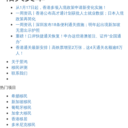
从1月17日起，香港多项入境政策申请新变化实施！
一周资讯丨香港公布高才通计划获批人士就业数据；日本入境
政策再简化
一周资讯丨深圳发布18条便利通关措施；明年起出境新加坡
无需出示护照
重磅！口岸快捷通关恢复！申办这些港澳签注、证件“全国通
办”
香港通关最新安排丨高铁票增至2万张，这4天通关名额逾8万
人！
关于景鸿
移民评测
联系我们
热门项目
希腊移民
新加坡移民
葡萄牙移民
加拿大移民
香港移居
多米尼克移民