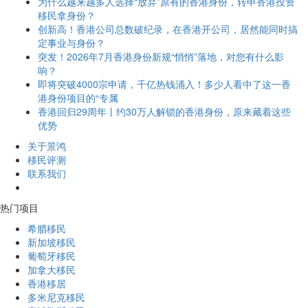
为什么越来越多人选择“放弃”原有的香港身份，转申香港投资
移民拿身份？
创新高！香港公司总数破纪录，在香港开公司，居然能同时搞
定事业与身份？
突发！2026年7月香港身份新规“悄悄”落地，对您有什么影
响？
即将突破4000宗申请，千亿热钱涌入！多少人看中了这一香
港身份项目的“专属
香港回归29周年丨约30万人解锁的香港身份，原来藏着这些
优势
关于景鸿
移民评测
联系我们
热门项目
希腊移民
新加坡移民
葡萄牙移民
加拿大移民
香港移居
多米尼克移民