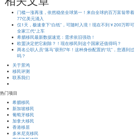
门槛一涨再涨，依然稳坐全球第一！来自全球的百万富翁带着
77亿美元涌入
仅1天，极速拿下“白纸”，可随时入境！现在不到￥200万即可
全家三代“上车
希腊移民最新数据速览：需求依旧强劲！
欧盟决定把它剔除？！现在移民到这个国家还值得吗？
两名公职人员“落马”获刑7年！这种身份配置的“坑”，您遇到过
吗？
关于景鸿
移民评测
联系我们
热门项目
希腊移民
新加坡移民
葡萄牙移民
加拿大移民
香港移居
多米尼克移民