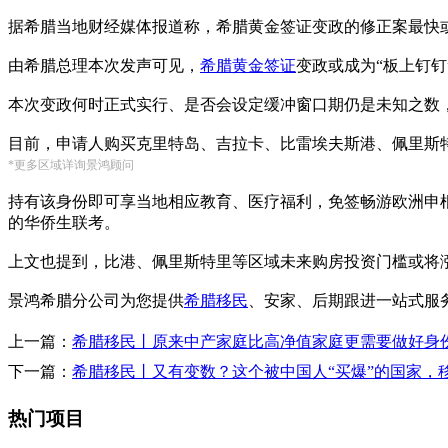
据希腊当地财经媒体报道称，希腊黄金签证变政的修正案最快
由希腊总理本次发声可见，
希腊黄金签证
变政或成为“板上钉
本次变政何时正式实行、是否会设定缓冲窗口期仍是未知之数
目前，申请人购买克里特岛、吉拉卡、比雷埃夫斯港、佩里斯特
*更多区域详询景鸿顾问
持有该身份即可享当地相应教育、医疗福利，免签畅游欧洲申
的华侨生联考。
上文也提到，比港、佩里斯特里等区域未来购房投资门槛或将涨
景鸿希腊分公司为您提供
希腊移民
、安家、后期跟进一站式服
上一篇：
希腊移民丨原来中产家庭比高净值家庭更需要做好身
下一篇：
希腊移民丨又有变数？这个被中国人“买爆”的国家，
热门项目