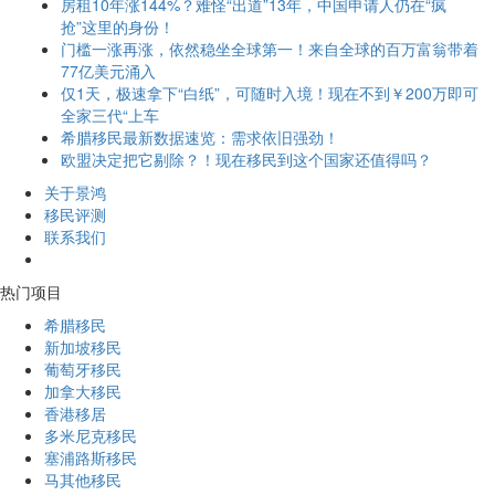
房租10年涨144%？难怪“出道”13年，中国申请人仍在“疯
抢”这里的身份！
门槛一涨再涨，依然稳坐全球第一！来自全球的百万富翁带着
77亿美元涌入
仅1天，极速拿下“白纸”，可随时入境！现在不到￥200万即可
全家三代“上车
希腊移民最新数据速览：需求依旧强劲！
欧盟决定把它剔除？！现在移民到这个国家还值得吗？
关于景鸿
移民评测
联系我们
热门项目
希腊移民
新加坡移民
葡萄牙移民
加拿大移民
香港移居
多米尼克移民
塞浦路斯移民
马其他移民