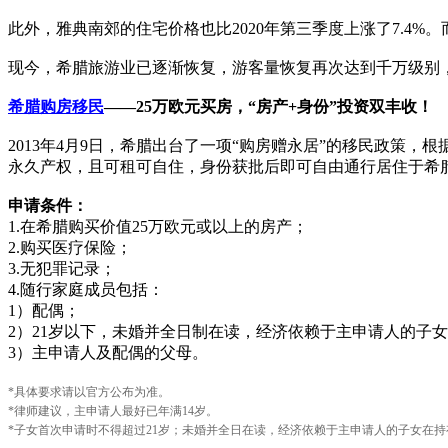
此外，雅典南郊的住宅价格也比2020年第三季度上涨了7.4%
现今，希腊旅游业已逐渐恢复，游客量恢复再次达到千万级别
希腊购房移民
——25万欧元买房，“房产+身份”投资双丰收！
2013年4月9日，希腊出台了一项“购房赠永居”的移民政策
永久产权，且可租可自住，身份获批后即可自由通行居住于希
申请条件：
1.在希腊购买价值25万欧元或以上的房产；
2.购买医疗保险；
3.无犯罪记录；
4.随行家庭成员包括：
1）配偶；
2）21岁以下，未婚并全日制在读，经济依赖于主申请人的子
3）主申请人及配偶的父母。
*具体要求请以官方公布为准。
*律师建议，主申请人最好已年满14岁。
*子女首次申请时不得超过21岁；未婚并全日在读，经济依赖于主申请人的子女在持