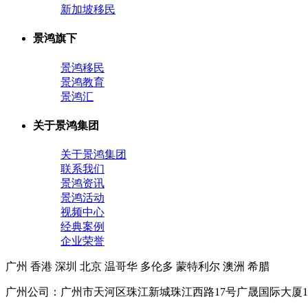
新加坡移民
景鸿旗下
景鸿移民
景鸿教育
景鸿汇
关于景鸿集团
关于景鸿集团
联系我们
景鸿资讯
景鸿活动
视频中心
经典案例
企业荣誉
广州
香港
深圳
北京
温哥华
多伦多
蒙特利尔
澳洲
希腊
广州公司：广州市天河区珠江新城珠江西路17号广晟国际大厦1