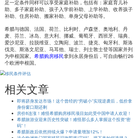
足一定条件同样可以享受家庭补助，包括有：家庭育儿补
助、多子家庭补助、孩子入学前补助、上学补助、收养孩子
补助、住房补助、搬家补助、单身父母补助等。
希腊与德国、法国、荷兰、比利时、卢森堡、奥地利、丹
麦、芬兰、冰岛、意大利、挪威、葡萄牙、西班牙、瑞典、
爱沙尼亚、拉脱维亚、立陶宛、波兰、捷克、匈牙利、斯洛
伐克、斯洛文尼亚、马耳他、瑞士、列士敦士登等国家并列
为申根国家。
希腊购房移民
拿到永居身份后，可自由畅行26
个欧洲申根国。
相关文章
即将跻身发达市场！这个曾经的“穷破小”实现逆袭后，低价拿
身份窗口期还剩
房价8连涨！难怪希腊购房移民项目如此受中国申请人欢迎！
希腊旅游业迎来历史性突破！难怪那么多人掌握这个投资“密
码”！
希腊新政后依然持续火爆？申请量增加12%！
这个欧洲热门国家移民旧政即将“完结”，接下来如何选择？