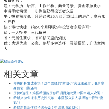
项目优势：
短：无学历、语言、工作经验、商业背景、资金来源要求，
申请手续简便，一步到位获得投资者永居
平：投资额度低，只需购买25万欧元或以上的房产，享有永
久产权
快：审批快捷，约2-3个月即获5年投资者永居许可*
多：一人投资，三代移民
省：无居住要求，省却移民监的烦忧
优：房源优质，公寓、别墅多种选择，灵活搭配，升值空间
大
相关文章
即将跻身发达市场！这个曾经的“穷破小”实现逆袭后，低价拿
身份窗口期还剩
房价8连涨！难怪希腊购房移民项目如此受中国申请人欢迎！
希腊旅游业迎来历史性突破！难怪那么多人掌握这个投资“密
码”！
希腊新政后依然持续火爆？申请量增加12%！