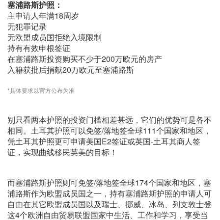
塞浦路斯护照：
主申请人年满18周岁
无犯罪记录
无欧盟成员国拒绝入境限制
持有有效申根签证
在塞浦路斯投资购买不少于200万欧元的房产
入籍获批后捐献20万欧元至塞浦路斯
*具体要求以官方公布为准
别只看两本护照的投资门槛相差甚远，它们的优势可是各不
相同。土耳其护照可以免签/落地签全球111个国家和地区，
凭土耳其护照更可申请美国E2签证或英国-土耳其商人签
证，实现曲线移民英美的目标！
而塞浦路斯护照则可免签/落地签全球174个国家和地区，塞
浦路斯作为欧盟成员国之一，持有塞浦路斯护照的申请人可
自由在其它欧盟成员国以及瑞士、挪威、冰岛、列支敦士登
这4个欧洲自由贸易联盟国家中生活、工作和学习，享受当