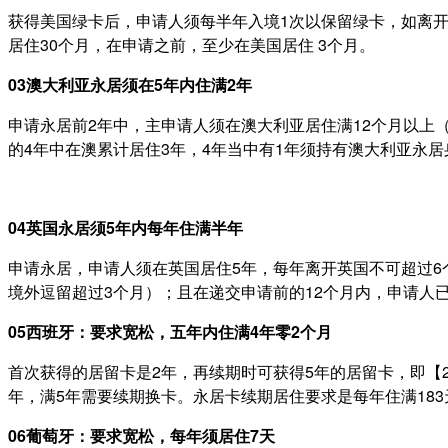
获得美国绿卡后，申请人须每半年入境1次以保留绿卡，如离开
居住30个月，在申请之前，至少在美国居住 3个月。
03
澳大利亚永居须在5年内住满2年
申请永居前2年中，主申请人须在澳大利亚居住满12个月以上
的4年中在澳累计居住3年，4年当中有1年须持有澳大利亚永居
04
英国永居须5年内每年住满半年
申请永居，申请人须在英国居住5年，每年离开英国不可超过6
境外逗留超过3个月）；且在递交申请前的12个月内，申请人
05
西班牙：
要求宽松，五年内住满4年零2个月
首次获得的居留卡是2年，再续期时可获得5年的居留卡，即【2+
年，满5年需要续期换卡。永居卡续期居住要求是每年住满183
06
葡萄牙：
要求宽松，每年须居住7天