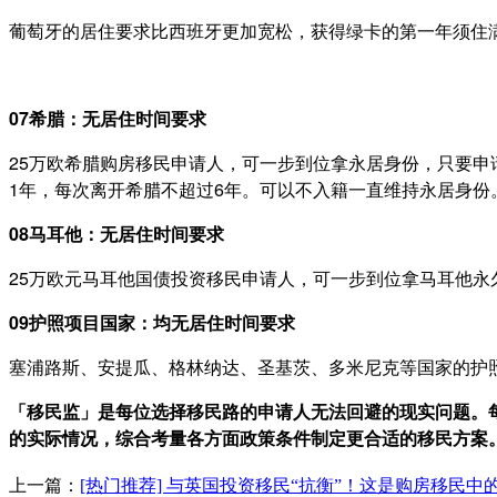
葡萄牙的居住要求比西班牙更加宽松，获得绿卡的第一年须住满
07
希腊：无
居住时间要求
25万欧希腊购房移民申请人，可一步到位拿永居身份，只要申
1年，每次离开希腊不超过6年。可以不入籍一直维持永居身份
08
马耳他：无居
住时间要求
25万欧元马耳他国债投资移民申请人，可一步到位拿马耳他永
09
护照项目国家：
均无居住时间要求
塞浦路斯、安提瓜、格林纳达、圣基茨、多米尼克等国家的护
「移民监」是每位选择移民路的申请人无法回避的现实问题。
的实际情况，综合考量各方面政策条件制定更合适的移民方案
上一篇：
[热门推荐] 与英国投资移民“抗衡”！这是购房移民中