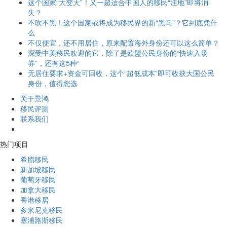
这个国家“大变天”！又一超适合中国人的移民“洼地”即将消
失？
不吹不黑！这个国家或将成为移民界的新“黑马”？它到底凭什
么
不仅便宜，还不用居住，原来配置海外身份还可以这么简单？
深受中美移民欢迎的它，除了是欧盟公民身份的“快速入场
券”，还有这5种“
无居住要求+资金可回收，这个“超低成本”即可收获大国公民
身份，值得您选
关于景鸿
移民评测
联系我们
热门项目
希腊移民
新加坡移民
葡萄牙移民
加拿大移民
香港移居
多米尼克移民
塞浦路斯移民