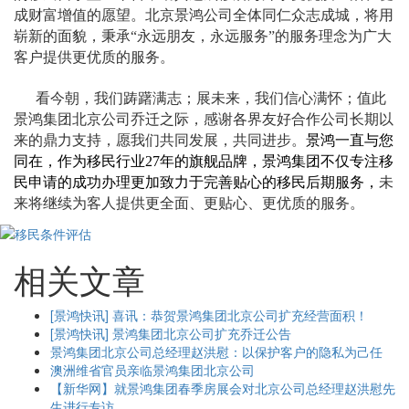
成财富增值的愿望。北京景鸿公司全体同仁众志成城，将用
崭新的面貌，秉承
“永远朋友，永远服务”的服务理念为广大
客户提供更优质的服务。
看今朝，我们踌躇满志；展未来，我们信心满怀；值此
景鸿集团北京公司乔迁之际，感谢各界友好合作公司长期以
来的鼎力支持，愿我们共同发展，共同进步。
景鸿一直与您
同在，作为移民行业
27年的旗舰品牌，景鸿集团不仅专注移
民申请的成功办理更加致力于完善贴心的移民后期服务，
未
来将继续为客人提供更全面、更贴心、更优质的服务。
相关文章
[景鸿快讯] 喜讯：恭贺景鸿集团北京公司扩充经营面积！
[景鸿快讯] 景鸿集团北京公司扩充乔迁公告
景鸿集团北京公司总经理赵洪慰：以保护客户的隐私为己任
澳洲维省官员亲临景鸿集团北京公司
【新华网】就景鸿集团春季房展会对北京公司总经理赵洪慰先
生进行专访