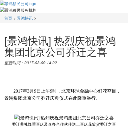
首页
>
景鸿快讯
>
[景鸿快讯] 热烈庆祝景鸿
集团北京公司乔迁之喜
更新时间：2017-03-09 14:22
201
7
年
3
月
9
日
上午
9时
，
北京环球金融中心鲜花夺目，
景鸿集团北京公司乔迁庆典仪式在此隆重举行。
乔迁典礼隆重喜庆及众多合作伙伴送上喜庆花篮贺乔迁之喜