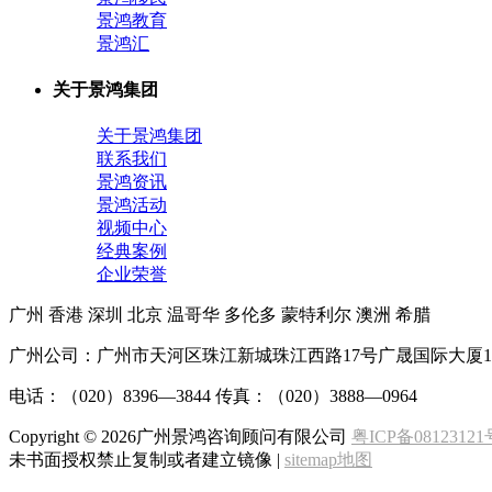
景鸿教育
景鸿汇
关于景鸿集团
关于景鸿集团
联系我们
景鸿资讯
景鸿活动
视频中心
经典案例
企业荣誉
广州
香港
深圳
北京
温哥华
多伦多
蒙特利尔
澳洲
希腊
广州公司：广州市天河区珠江新城珠江西路17号广晟国际大厦1
电话：（020）8396—3844 传真：（020）3888—0964
Copyright ©
2026广州景鸿咨询顾问有限公司
粤ICP备08123121
未书面授权禁止复制或者建立镜像 |
sitemap地图