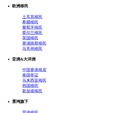
欧洲移民
土耳其移民
希腊移民
葡萄牙移民
爱尔兰移民
英国移民
塞浦路斯移民
马耳他移民
亚洲&大洋洲
中国香港移居
泰国签证
马来西亚移民
韩国移民
新加坡移民
景鸿旗下
景鸿移民