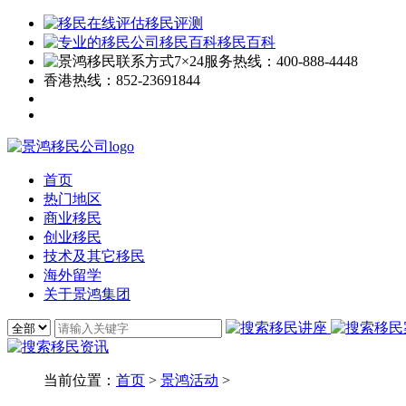
移民评测
移民百科
7×24服务热线：
400-888-4448
香港热线：
852-23691844
首页
热门地区
商业移民
创业移民
技术及其它移民
海外留学
关于景鸿集团
当前位置：
首页
>
景鸿活动
>