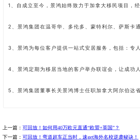
1、自成立至今，景鸿始终致力于加拿大移民项目，
2、景鸿集团在温哥华、多伦多、蒙特利尔、萨斯卡
3、景鸿为每位客户提供一站式安居服务，包括：专
4、景鸿定期为移居当地的客户举办联谊会，让成功
5、景鸿集团董事长关景鸿博士任职加拿大阿尔伯达省
上一篇：
可回放！如何用40万欧元直通“欧盟+英国”？
下一篇：
可回放！弯道超车正当时，速get海外名校逆袭秘诀！