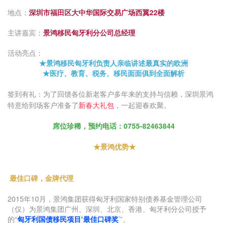
地点：
深圳市福田区大中华国际交易广场西翼22楼
主讲嘉宾：
景鸿移民匈牙利分公司总经理
活动亮点：
★景鸿移民匈牙利负责人亲临讲述最真实的欧洲
★医疗、教育、税务、移民面面俱到全面解析
签到有礼：
为了回馈各位新老客户多年来的支持与信赖，深圳景鸿
特意给到场客户准备了
新春大礼包
，一起迎春欢聚。
席位珍稀，预约电话：0755-82463844
★景鸿优势★
最佳口碑，金牌代理
2015年10月，景鸿集团获得匈牙利国家特别债券基金管理公司
（仅）为景鸿集团广州、深圳、北京、香港、匈牙利分公司授予
的“
匈牙利国债移民项目‘最佳口碑奖
’”。