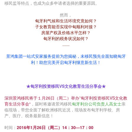
移民监等特点，也成为众多申请者选择的重要原因。
然而，
匈牙利气候和生活环境究竟如何？
子女教育能否实现中匈顺利对接？
房屋产权及价格水平怎样？
匈牙利的税务状况如何？
......
景鸿集团一站式安家服务提前为您揭秘，未移民预先全面知晓匈牙
利！
助您完美开启匈牙利惬意新生活！
★匈牙利投资移民VS文化教育生活分享会★
深圳景鸿移民将于１月26日（周二）举办”匈牙利投资移民VS文化教
育生活分享会“
，届时将邀请景鸿移民
匈牙利分公司负责人高女士
亲
临现场，带您全面了解欧洲移民近况，现场发布匈牙利学校、房
产、医疗、税务最新信息！
时间：
2016年1月26日（周二）14：30—17：00