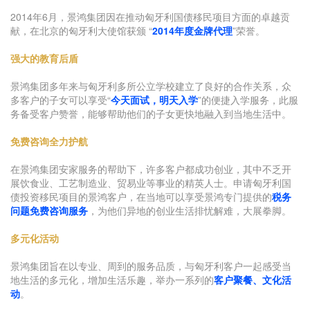
2014年6月，景鸿集团因在推动匈牙利国债移民项目方面的卓越贡
献，在北京的匈牙利大使馆获颁 “
2014年度金牌代理
”荣誉。
强大的教育后盾
景鸿集团多年来与匈牙利多所公立学校建立了良好的合作关系，众
多客户的子女可以享受“
今天面试，明天入学
”的便捷入学服务，此服
务备受客户赞誉，能够帮助他们的子女更快地融入到当地生活中。
免费咨询全力护航
在景鸿集团安家服务的帮助下，许多客户都成功创业，其中不乏开
展饮食业、工艺制造业、贸易业等事业的精英人士。申请匈牙利国
债投资移民项目的景鸿客户，在当地可以享受景鸿专门提供的
税务
问题免费咨询服务
，为他们异地的创业生活排忧解难，大展拳脚。
多元化活动
景鸿集团旨在以专业、周到的服务品质，与匈牙利客户一起感受当
地生活的多元化，增加生活乐趣，举办一系列的
客户聚餐、文化活
动
。