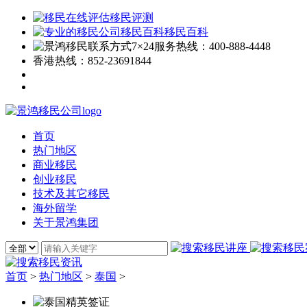
移民评测
移民百科
7×24服务热线：
400-888-4448
香港热线：
852-23691844
首页
热门地区
商业移民
创业移民
技术及其它移民
海外留学
关于景鸿集团
首页
>
热门地区
>
泰国
>