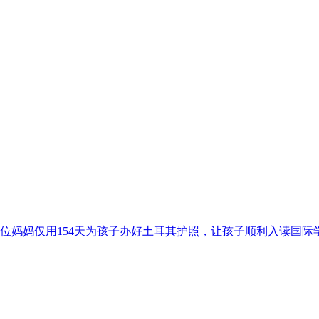
妈妈仅用154天为孩子办好土耳其护照，让孩子顺利入读国际学.