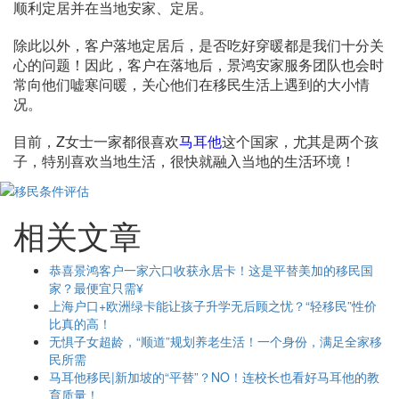
顺利定居并在当地安家、定居。
除此以外，客户落地定居后，是否吃好穿暖都是我们十分关
心的问题！因此，客户在落地后，景鸿安家服务团队也会时
常向他们嘘寒问暖，关心他们在移民生活上遇到的大小情
况。
目前，Z女士一家都很喜欢
马耳他
这个国家，尤其是两个孩
子，特别喜欢当地生活，很快就融入当地的生活环境！
相关文章
恭喜景鸿客户一家六口收获永居卡！这是平替美加的移民国
家？最便宜只需¥
上海户口+欧洲绿卡能让孩子升学无后顾之忧？“轻移民”性价
比真的高！
无惧子女超龄，“顺道”规划养老生活！一个身份，满足全家移
民所需
马耳他移民|新加坡的“平替”？NO！连校长也看好马耳他的教
育质量！