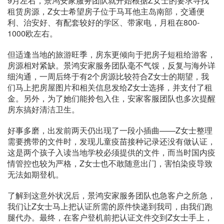
9月左右，景鸿安家服务团队就开始根据Z女士的要求寻找
租赁房源，Z女士希望房子位于马耳他主岛南部，交通便
利、治安好、有配套较好的学区、带家电，月租在800-
1000欧左右。
但适逢当地的旅游旺季，房东更倾向于把房子短租给游客，
房源相对紧缺。景鸿安家服务团队毫不气馁，反复与海外详
细沟通，一周后终于有2个房源比较符合Z女士的期望，我
们马上把房屋图片和相关信息发给Z女士选择，并支付了租
金。另外，为了她们能拎包入住，安家客服团队也多次提醒
房东搞好清洁卫生。
好事多磨，出发前两天仍出现了一段小插曲——Z女士整理
需要携带的文件时，发现儿童疫苗接种记录还没有做认证，
这是两个孩子入读当地学校必须提供的文件，而当时国内疫
情管控也较为严格，Z女士也不敢随意出门，害怕染疫导致
无法如期登机。
了解到这意外状况后，景鸿安家服务团队也急客户之所急，
我们让Z女士马上把认证所需的原件快递到我司，由我们跑
腿代办。最终，在客户登机前把认证文件交到Z女士手上，