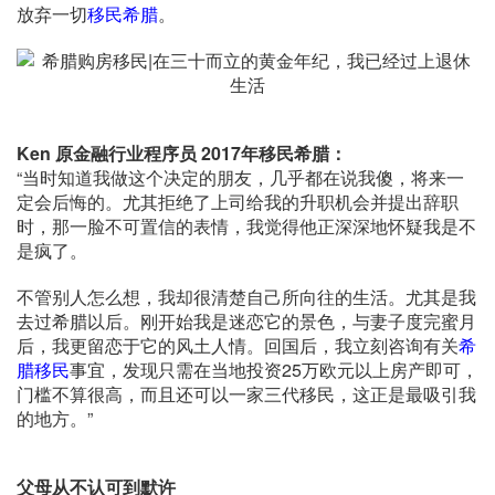
放弃一切
移民希腊
。
Ken 原金融行业程序员 2017年移民希腊：
“当时知道我做这个决定的朋友，几乎都在说我傻，将来一
定会后悔的。尤其拒绝了上司给我的升职机会并提出辞职
时，那一脸不可置信的表情，我觉得他正深深地怀疑我是不
是疯了。
不管别人怎么想，我却很清楚自己所向往的生活。尤其是我
去过希腊以后。刚开始我是迷恋它的景色，与妻子度完蜜月
后，我更留恋于它的风土人情。回国后，我立刻咨询有关
希
腊移民
事宜，发现只需在当地投资25万欧元以上房产即可，
门槛不算很高，而且还可以一家三代移民，这正是最吸引我
的地方。”
父母从不认可到默许