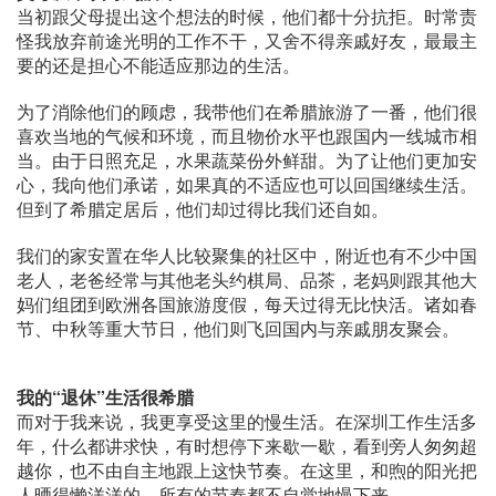
当初跟父母提出这个想法的时候，他们都十分抗拒。时常责
怪我放弃前途光明的工作不干，又舍不得亲戚好友，最最主
要的还是担心不能适应那边的生活。
为了消除他们的顾虑，我带他们在希腊旅游了一番，他们很
喜欢当地的气候和环境，而且物价水平也跟国内一线城市相
当。由于日照充足，水果蔬菜份外鲜甜。为了让他们更加安
心，我向他们承诺，如果真的不适应也可以回国继续生活。
但到了希腊定居后，他们却过得比我们还自如。
我们的家安置在华人比较聚集的社区中，附近也有不少中国
老人，老爸经常与其他老头约棋局、品茶，老妈则跟其他大
妈们组团到欧洲各国旅游度假，每天过得无比快活。诸如春
节、中秋等重大节日，他们则飞回国内与亲戚朋友聚会。
我的“退休”生活很希腊
而对于我来说，我更享受这里的慢生活。在深圳工作生活多
年，什么都讲求快，有时想停下来歇一歇，看到旁人匆匆超
越你，也不由自主地跟上这快节奏。在这里，和煦的阳光把
人晒得懒洋洋的，所有的节奏都不自觉地慢下来。